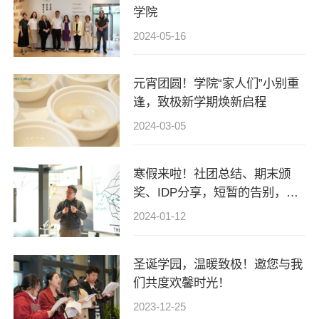
学院
2024-05-16
元宵团圆！学院“家人们”小别重
逢，致极新学期焕新启程
2024-03-05
寒假来啦！社团总结、期末颁
奖、IDP分享，短暂的告别，是
为了更好的出发
2024-01-12
圣诞学园，温暖致极！邀您与我
们共度欢馨时光！
2023-12-25