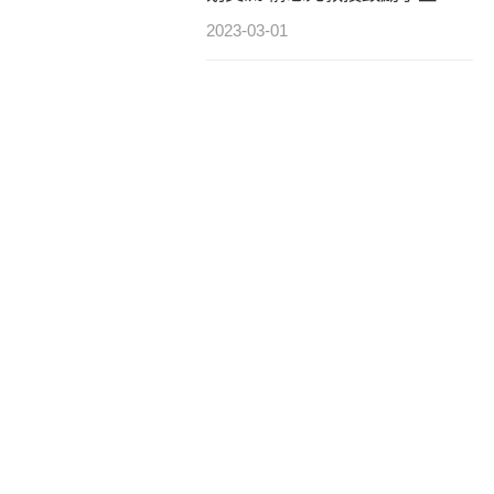
养服务型领导力
2023-03-01
“未来可期，精彩致极”——致极
学院淀山湖团建圆满收官
2023-03-30
致极社团活动，彰显青春风采
2023-03-19
致极选修课全面开启
2023-03-28