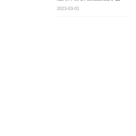
养服务型领导力
2023-03-01
“未来可期，精彩致极”——致极
学院淀山湖团建圆满收官
2023-03-30
致极社团活动，彰显青春风采
2023-03-19
致极选修课全面开启
2023-03-28