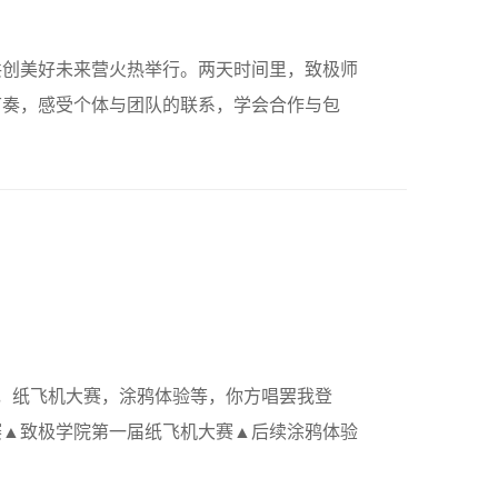
3级共创美好未来营火热举行。两天时间里，致极师
节奏，感受个体与团队的联系，学会合作与包
，纸飞机大赛，涂鸦体验等，你方唱罢我登
赛▲致极学院第一届纸飞机大赛▲后续涂鸦体验