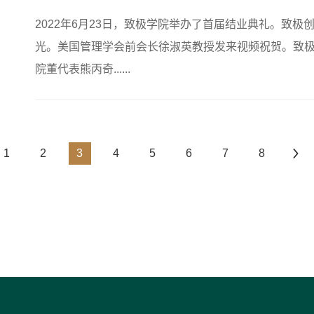
2022年6月23日，致极学院举办了首届结业典礼。致
光。美国管理学会前会长徐淑英教授发来视频祝贺。致
院董代表熊丙奇......
1
2
3
4
5
6
7
8