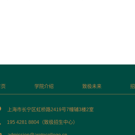
首页
学院介绍
致极未来
招
上海市长宁区虹桥路2419号7幢辅3楼2室
195 4281 8804（致极招生中心）
admission@aretecollege.cn